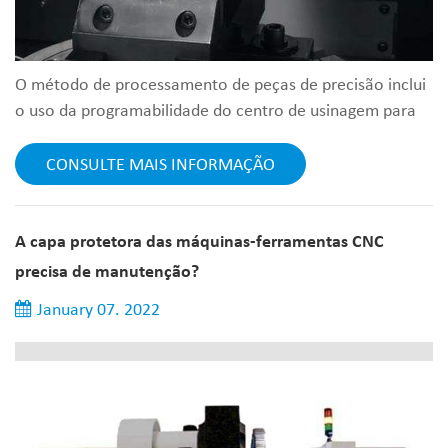
O método de processamento de peças de precisão inclui
o uso da programabilidade do centro de usinagem para
compilar razoavelmente o programa de usinagem de
controle numérico e otimizar os parâmetros de corte
CONSULTE MAIS INFORMAÇÃO
utilizando as características humanizadas do centro de
usinagem. Seleção razoável da geometria da ferramenta
e o uso de brocas e fresas comuns de aço de alta
A capa protetora das máquinas-ferramentas CNC
velocidade para processar furos de...
precisa de manutenção?
January 07. 2022