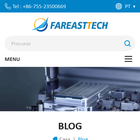
Tel : +86-755-23500669
PT
BLOG
Casa
Blog