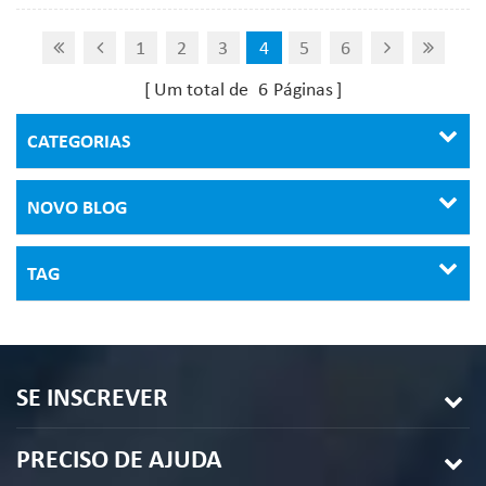
do centro de usinagem é um equipamento de proteção
indispensável. A capa protetora do centro de usinagem
1
2
3
4
5
6
cnc pode ser dividida em proteção interna e prote...
Um total de
6
Páginas
CATEGORIAS
NOVO BLOG
TAG
SE INSCREVER
PRECISO DE AJUDA