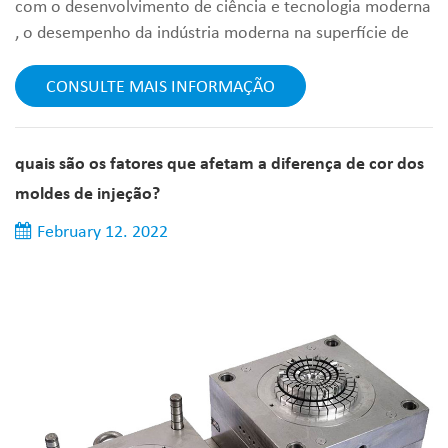
com o desenvolvimento de ciência e tecnologia moderna
, o desempenho da indústria moderna na superfície de
várias peças de equipamentos também está ficando cada
vez maior, especialmente as peças após usinagem de
CONSULTE MAIS INFORMAÇÃO
precisão, que trabalham sob condições de alta
temperatura, corrosão, alta velocidade , alta pressão,
etc. a destruição geralmente começa na superfície. por
quais são os fatores que afetam a diferença de cor dos
exemplo, oxidação em alta temper...
moldes de injeção?
February 12. 2022