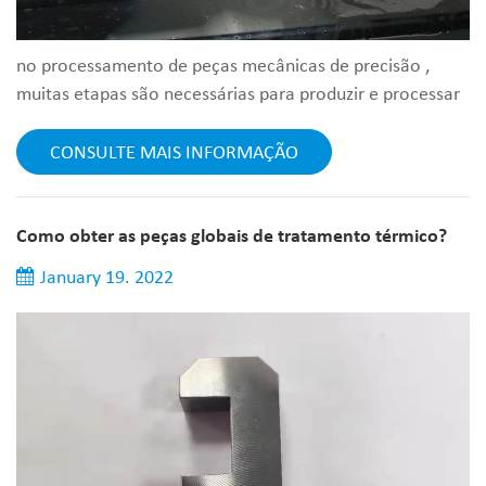
no processamento de peças mecânicas de precisão ,
muitas etapas são necessárias para produzir e processar
uma peça mecânica de precisão qualificada. se for algum
processamento de peças mecânicas simples, pode haver
CONSULTE MAIS INFORMAÇÃO
apenas três ou quatro etapas, e as complexas podem
levar até dez etapas. determinamos as etapas de
processamento de acordo com a tecnologia de
Como obter as peças globais de tratamento térmico?
processamento de peças mecânicas. uma fábr...
January 19. 2022