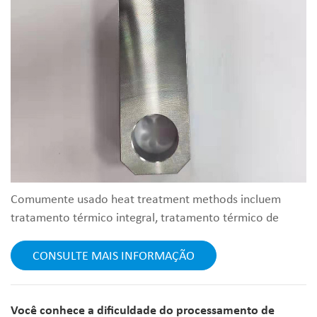
Comumente usado heat treatment methods incluem
tratamento térmico integral, tratamento térmico de
superfície e tratamento térmico de deformação. O
tratamento térmico geral são os "quatro fogos" que as
CONSULTE MAIS INFORMAÇÃO
pessoas costumam ouvir na fábrica, que se refere aos
quatro fogos mais usados métodos de tratamento
térmico : recozimento, normalização, têmpera e
Você conhece a dificuldade do processamento de