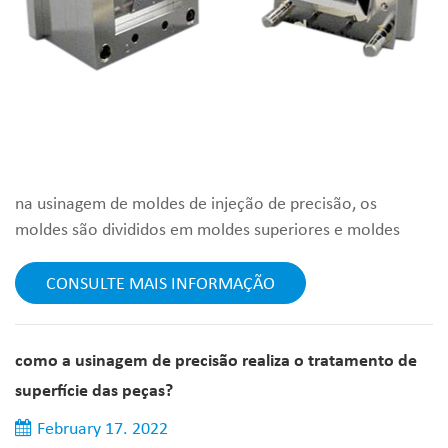
na usinagem de moldes de injeção de precisão, os
moldes são divididos em moldes superiores e moldes
inferiores, e o trabalho de moldagem é concluído no
processamento de máquinas-ferramentas CNC. de
CONSULTE MAIS INFORMAÇÃO
acordo com a forma do produto, o macho
correspondente as peças são processadas. no molde de
mosca, a montagem completa o molde de injeção de
como a usinagem de precisão realiza o tratamento de
precisão. os pontos principais na usinagem de moldes de
superfície das peças?
injeç...
February 17. 2022