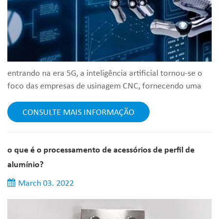
entrando na era 5G, a inteligência artificial tornou-se o
foco das empresas de usinagem CNC, fornecendo uma
base técnica para a transformação e atualização dessas
empresas. de acordo com uma pesquisa de usinas de
CONSULTE MAIS INFORMAÇÃO
usinagem CNC em shenzhen, 30% dos usuários de
empresas de usinagem de torno CNC que usam
inteligência artificial em larga escala ou adotam
o que é o processamento de acessórios de perfil de
inteligência artificial em seu core business diz...
alumínio?
March 03. 2022