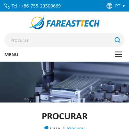
Tel : +86-755-23500669
PT
PROCURAR
Casa
Procurar