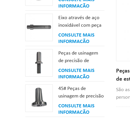
alimen
gás de aço de liga de
INFORMAÇÃO
eletro
baixo carbono
Eixo através de aço
resist
inoxidável com peça
resist
de usinagem de eixo
pode p
CONSULTE MAIS
rosqueado com
execuç
INFORMAÇÃO
fenda
Esta p
Peças de usinagem
a supe
de precisão de
arranh
estrutura de ranhura
CONSULTE MAIS
Peças
de óleo de complexo
INFORMAÇÃO
de es
de aço
de co
45# Peças de
São as
usinagem de precisão
person
personalizadas de
precis
CONSULTE MAIS
furo de precisão tipo
INFORMAÇÃO
superf
eixo de aço
fazem 
máquin