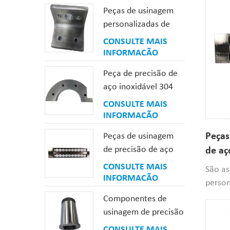
precis
Peças de usinagem
usinad
personalizadas de
E requ
precisão de alumínio
CONSULTE MAIS
superf
6082
INFORMAÇÃO
remov
marcad
Peça de precisão de
aço inoxidável 304
laminada a quente
CONSULTE MAIS
INFORMAÇÃO
Peças
Peças de usinagem
de precisão de aço
de aç
temperado niquelado
sem e
CONSULTE MAIS
São as
sem eletrodo
INFORMAÇÃO
person
com ól
Componentes de
solici
usinagem de precisão
eletro
de carbonização a
CONSULTE MAIS