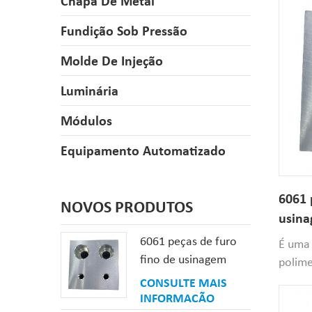
Chapa De Metal
Fundição Sob Pressão
Molde De Injeção
Luminária
Módulos
Equipamento Automatizado
6061 
NOVOS PRODUTOS
usina
alumí
6061 peças de furo
É uma 
fino de usinagem
polime
personalizada CNC
Enquan
CONSULTE MAIS
de alumínio
INFORMAÇÃO
vertic