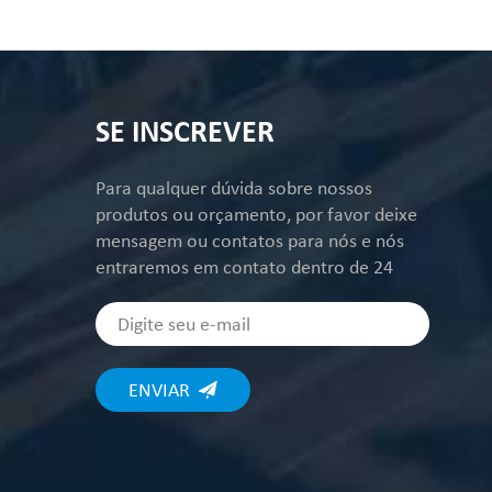
vácuo 
ao des
pode p
execuç
SE INSCREVER
sulco 
a se m
Para qualquer dúvida sobre nossos
solicit
produtos ou orçamento, por favor deixe
superf
mensagem ou contatos para nós e nós
entraremos em contato dentro de 24
horas.