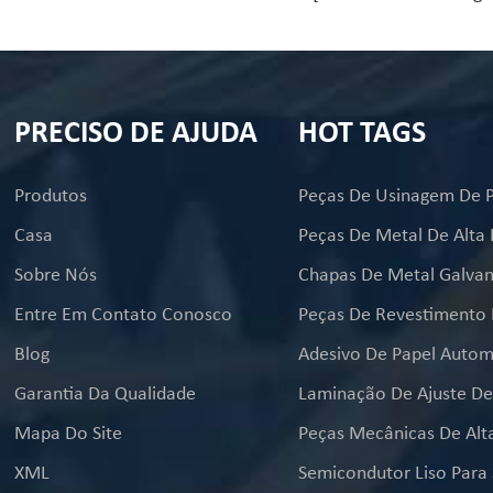
pode aumentar a resistência
das peças e pode prolongar
gaste e à corrosão das peças e
de execução das peças na 
rolongar o tempo de
Esta peça solicita tolerância
ão das peças na máquina, e o
a superfície sem defeitos e
PRECISO DE AJUDA
HOT TAGS
cruzado pode ajudar a máquina
arranhões.
over suavemente. Esta peça
a tolerância ± 0,01 e a
Produtos
ície sem defeitos e arranhões.
Casa
Peças De Metal De Alta 
Sobre Nós
Chapas De Metal Galvan
Entre Em Contato Conosco
Blog
Adesivo De Papel Autom
Garantia Da Qualidade
Mapa Do Site
XML