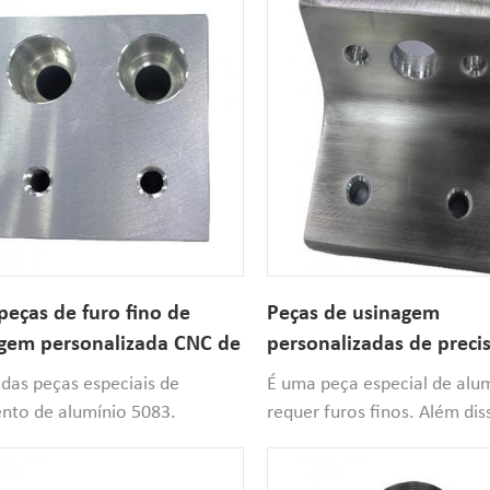
peças de furo fino de
Peças de usinagem
gem personalizada CNC de
personalizadas de preci
nio
alumínio 6082
das peças especiais de
É uma peça especial de alu
nto de alumínio 5083.
requer furos finos. Além dis
to isso, a peça tem furo
as rebarbas e arestas vivas
al, então solicite PCD e
ser removidas, bem como o