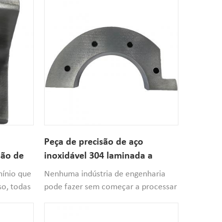
Peça de precisão de aço
são de
inoxidável 304 laminada a
quente
mínio que
Nenhuma indústria de engenharia
so, todas
pode fazer sem começar a processar
 precisam
componentes. Eles são necessários
desde projetos relativamente