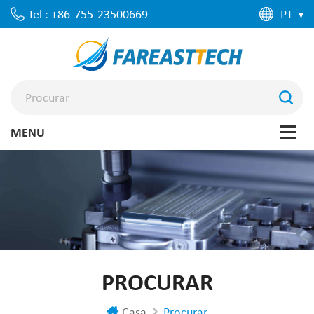
Tel : +86-755-23500669
PT
PROCURAR
Casa
Procurar