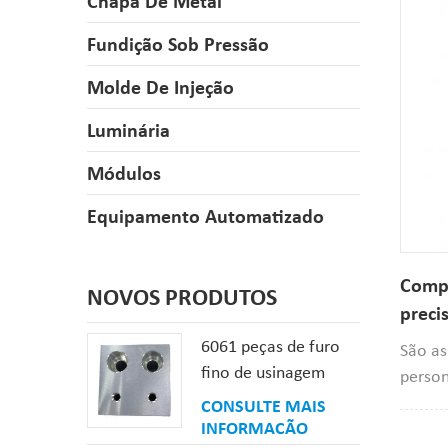
Chapa De Metal
Fundição Sob Pressão
Molde De Injeção
Luminária
Módulos
Equipamento Automatizado
Comp
NOVOS PRODUTOS
preci
de aç
6061 peças de furo
São as
fino de usinagem
person
personalizada CNC
baixo 
CONSULTE MAIS
de alumínio
INFORMAÇÃO
SCM415