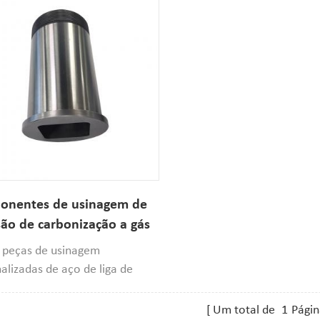
onentes de usinagem de
são de carbonização a gás
o de liga de baixo carbono
 peças de usinagem
alizadas de aço de liga de
carbono de alta precisão OEM
 que solicitam superfícies de
Um total de
1
Págin