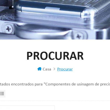
PROCURAR
Casa
Procurar
ltados encontrados para "Componentes de usinagem de precis
sualização em grade
Exibição de lista