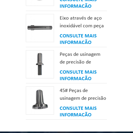
gás de aço de liga de
INFORMAÇÃO
baixo carbono
Eixo através de aço
inoxidável com peça
de usinagem de eixo
CONSULTE MAIS
rosqueado com
INFORMAÇÃO
fenda
Peças de usinagem
de precisão de
estrutura de ranhura
CONSULTE MAIS
de óleo de complexo
INFORMAÇÃO
de aço
45# Peças de
usinagem de precisão
personalizadas de
CONSULTE MAIS
furo de precisão tipo
INFORMAÇÃO
eixo de aço