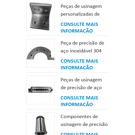
carbur
Peças de usinagem
superf
personalizadas de
aument
precisão de alumínio
CONSULTE MAIS
a resi
6082
INFORMAÇÃO
pode p
funci
Peça de precisão de
máquin
aço inoxidável 304
tolerâ
laminada a quente
CONSULTE MAIS
defeit
INFORMAÇÃO
Peças de usinagem
de precisão de aço
temperado niquelado
CONSULTE MAIS
sem eletrodo
INFORMAÇÃO
Componentes de
usinagem de precisão
de carbonização a
CONSULTE MAIS