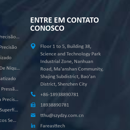
ENTRE EM CONTATO
CONOSCO
Peças De Usinagem De Precisão CNC Personalizadas
Floor 1 to 5, Building 38,
Precisão
Science and Technology Park
izado
Industrial Zone, Nanhuan
Peças De Revestimento De Níquel Padrão
Road, Ma'anshan Community,
Shajing Subdistrict, Bao'an
atizado
District, Shenzhen City
Laminação De Ajuste De Pressão Automatizada
+86-18938890781
Peças Mecânicas De Alta Precisão
18938890781
Semicondutor Liso Para Superfície
tthu@szydzy.com.cn
Componentes Pneumáticos Sem Arranhões
Fareasttech